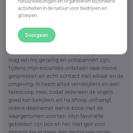
natuurbelevingen en organiseren bijzondere
activiteiten in de natuur voor bedrijven en
groepen.
Adriaan
Doorgaan
Vogels zijn mijn lust en mijn leven. Het liefst
ben ik met mensen in de natuur om te laten
zien hoe bijzonder vogels zijn. Vogels kijken
mag van mij gezellig en ontspannen zijn;
tijdens mijn excursies ontstaan vaak mooie
gesprekken en echt contact met elkaar en de
omgeving. Ik neem altijd verrekijkers en een
telescoop mee, zodat iedereen de vogels
goed kan bekijken, en na afloop ontvangt
iedere deelnemer een e-book met de
waargenomen soorten. Mijn favoriete
gebieden zijn bos en hei, niet gek voor
iemand die al meer dan dertig jaar op de