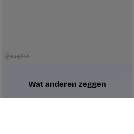
Wat anderen zeggen
Op pad?
Start aanvraag
Prettige en leerzame vogelexcursie