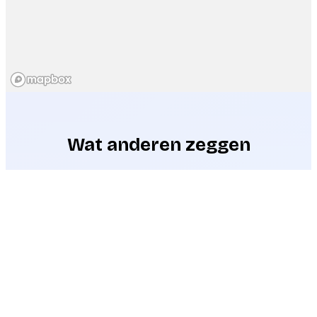
Wat anderen zeggen
Op pad?
Start aanvraag
Veel geleerd en verrassend veel vogels
gezien
Onze gids vertelde onderweg volop over de
vogels en de omgeving. Met zijn enthousiasme