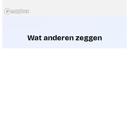
Wat anderen zeggen
Op pad?
Start aanvraag
Leerzame en geslaagde middag
We vonden het een hele leuke en leerzame
middag en hebben een boel geleerd van onze
gidsen. Zo hebben we niet alleen een boel
verschillende vogels gezien, maar ook het
gezang van de verschillende vogels bewonderd.
Kortom het was een zeer geslaagde middag!