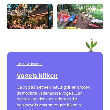
Op deze locatie
Vogels kijken
Ga op pad met een natuurgids en ontdek
de mooiste Nederlandse vogels. Een
echte aanrader voor iedereen die
benieuwd is waarom vogels kijken zo