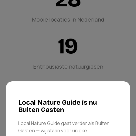
Mooie locaties in Nederland
19
Enthousiaste natuurgidsen
3214
Local Nature Guide is nu
Buiten Gasten
Tevreden mensen gingen al
met ons de natuur in
Local Nature Guide gaat verder als Buiten
Gasten — wij staan voor unieke